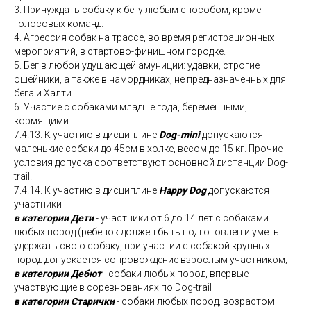
3. ⁠Принуждать собаку к бегу любым способом, кроме
голосовых команд.
4. Агрессия собак на трассе, во время регистрационных
мероприятий, в стартово-финишном городке.
5. Бег в любой удушающей амуниции: удавки, строгие
ошейники, а также в намордниках, не предназначенных для
бега и Халти.
6. Участие с собаками младше года, беременными,
кормящими.
7.4.13. К участию в дисциплине
Dog-mini
допускаются
маленькие собаки до 45см в холке, весом до 15 кг. Прочие
условия допуска соответствуют основной дистанции Dog-
trail.
7.4.14. К участию в дисциплине
Happy Dog
допускаются
участники
в категории Дети
- участники от 6 до 14 лет с собаками
любых пород (ребенок должен быть подготовлен и уметь
удержать свою собаку, при участии с собакой крупных
пород допускается сопровождение взрослым участником;
в категории Дебют
- собаки любых пород, впервые
участвующие в соревнованиях по Dog-trail
в категории Старички
- собаки любых пород, возрастом