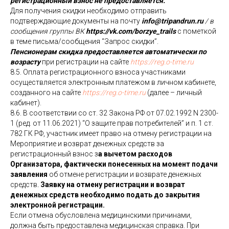
регистрационный взнос не предоставляется.
Для получения скидки необходимо отправить
подтверждающие документы на почту
info@tripandrun.ru
/ в
сообщения группы ВК
https://vk.com/borzye_trails
с пометкой
в теме письма/сообщения “Запрос скидки”.
Пенсионерам скидка предоставляется автоматически по
возрасту
при регистрации на сайте
https://reg.o-time.ru
8.5. Оплата регистрационного взноса участниками
осуществляется электронным платежом в личном кабинете,
созданного на сайте
https://reg.o-time.ru
(далее – личный
кабинет).
8.6. В соответствии со ст. 32 Закона РФ от 07.02.1992 N 2300-
1 (ред. от 11.06.2021) “О защите прав потребителей” и п. 1 ст.
782 ГК РФ, участник имеет право на отмену регистрации на
Мероприятие и возврат денежных средств за
регистрационный взнос з
а вычетом расходов
Организатора, фактически понесенных на момент подачи
заявления
об отмене регистрации и возврате денежных
средств
.
Заявку на отмену регистрации и возврат
денежных средств необходимо подать до закрытия
электронной регистрации.
Если отмена обусловлена медицинскими причинами,
должна быть предоставлена медицинская справка. При