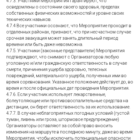
4.7.3. Участники Мероприятия гарантируют, что
осведомлены о состоянии своего здоровья, пределах
собственных физических возможностей и уровне своих
технических навыков.
4.7.4 Все участники осознают, что Мероприятие проходит в
отдаленных районах, признают, что при несчастном случае
срочная эвакуация может занять длительный период
времени или быть даже невозможна.
4.7.5. Участники (законные представители) Мероприятия
подтверждают, что снимают с Организаторов любую
уголовную и/или гражданскую ответственность в случае
смерти, причинения ущерба здоровью, телесных
повреждений, материального ущерба, полученных ими во
время соревнования. Указанное положение действует до, во
время и после официальных дат проведения Мероприятия.
4.7.6. Если участник использует лекарственные,
болеутоляющие или противовоспалительные средства на
дистанции, он берет ответственность за их использование.
4.7.7. В случае неблагоприятных погодных условий (густой
туман, ливень или гроза, штормовое предупреждение)
Организаторы оставляют за собой право вносить
изменения на маршруте в последнюю минуту, даже во время
Мероприятия, чтобы исключить потенциальные опасности