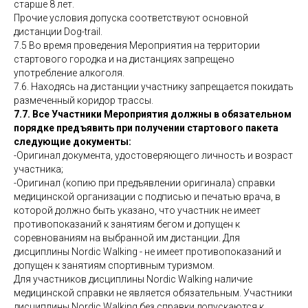
старше 8 лет.
Прочие условия допуска соответствуют основной
дистанции Dog-trail.
7.5 Во время проведения Мероприятия на территории
стартового городка и на дистанциях запрещено
употребление алкоголя.
7.6. Находясь на дистанции участнику запрещается покидать
размеченный коридор трассы.
7.7. Все Участники Мероприятия должны в обязательном
порядке предъявить при получении стартового пакета
следующие документы:
-Оригинал документа, удостоверяющего личность и возраст
участника;
-Оригинал (копию при предъявлении оригинала) справки
медицинской организации с подписью и печатью врача, в
которой должно быть указано, что участник не имеет
противопоказаний к занятиям бегом и допущен к
соревнованиям на выбранной им дистанции. Для
дисциплины Nordiс Walking - не имеет противопоказаний и
допущен к занятиям спортивным туризмом.
Для участников дисциплины Nordiс Walking наличие
медицинской справки не является обязательным. Участники
дисциплины Nordiс Walking без справки допускаются к