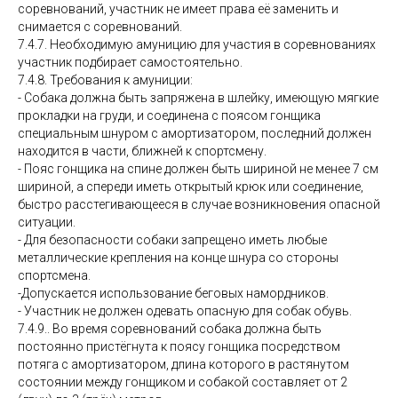
соревнований, участник не имеет права её заменить и
снимается с соревнований.
7.4.7. Необходимую амуницию для участия в соревнованиях
участник подбирает самостоятельно.
7.4.8. Требования к амуниции:
- Собака должна быть запряжена в шлейку, имеющую мягкие
прокладки на груди, и соединена с поясом гонщика
специальным шнуром с амортизатором, последний должен
находится в части, ближней к спортсмену.
- Пояс гонщика на спине должен быть шириной не менее 7 см
шириной, а спереди иметь открытый крюк или соединение,
быстро расстегивающееся в случае возникновения опасной
ситуации.
- Для безопасности собаки запрещено иметь любые
металлические крепления на конце шнура со стороны
спортсмена.
-Допускается использование беговых намордников.
- Участник не должен одевать опасную для собак обувь.
7.4.9.. Во время соревнований собака должна быть
постоянно пристёгнута к поясу гонщика посредством
потяга с амортизатором, длина которого в растянутом
состоянии между гонщиком и собакой составляет от 2