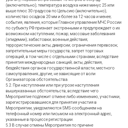
(включительно); температура воздуха ниже минус 25 или
выше плюс 30 градусов по Цельсию (включительно);
количество осадков 20 мм и более за 12 часов и менее;
события, явления, которые Главное управление МЧС России
по субъекту РФ признает экстренными и предупреждает о их
возможном наступлении; пожар; массовые заболевания
(эпидемии); забастовки; военные действия;
террористические акты; диверсии; ограничения перевозок;
запретительные меры государств; запрет торговых
операций, в том числе с отдельными странами, вследствие
принятия международных санкций; акты, действия,
бездействия органов государственной власти, местного
самоуправления; другие, не зависящие от воли
Организаторов обстоятельства.
5.2. При наступлении или при угрозе наступления
вышеуказанных обстоятельств, вследствие чего
Мероприятие подлежит отмене либо изменению, участники,
зарегистрировавшиеся для принятия участия в
Мероприятии, уведомляются SMS-сообщением на
телефонный номер или письмом на электронный адрес,
указанные в процессе регистрации.
5.3 В случае отмены Мероприятия по причине