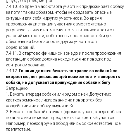
(двух) до 3 (трёх) метров.
7.4.10. Во время масс-старта участник придерживает собаку
за потяг таким образом, чтобы не создавать опасные
ситуации для себя и других участников. Во время
прохождения дистанции участник самостоятельно
регулирует длину и натяжение потяга в зависимости от
условий местности, собственных возможностей и для
обеспечения безопасности других участников
соревнований.
7.4.11. В стартово-финишной зоне до и после прохождения
дистанции собака должна находиться на поводке под
контролем хозяина.
7.4.12.
Гонщик должен бежать по трассе за собакой со
скоростью, не превышающей возможности и скорость
собаки, не допускается принуждение собаки к бегу
Запрещено:
1. Бежать впереди собаки или рядом с ней. Допустимо
кратковременное лидирование на поворотах без
воздействия на собаку амуницией.
2. Бежать с собакой на руках (кроме случаев, когда собака
по анатомии не может преодолеть конкретный участок.
Например, переход ручья вброд или высокое естественное
препятствие.