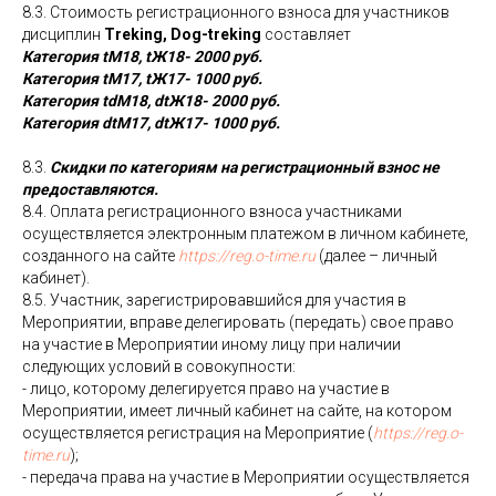
8.3. Стоимость регистрационного взноса для участников
дисциплин
Treking, Dog-treking
составляет
Категория tМ18, tЖ18- 2000 руб.
Категория tМ17, tЖ17- 1000 руб.
Категория tdМ18, dtЖ18- 2000 руб.
Категория dtМ17, dtЖ17- 1000 руб.
8.3.
Скидки по категориям на регистрационный взнос не
предоставляются.
8.4. Оплата регистрационного взноса участниками
осуществляется электронным платежом в личном кабинете,
созданного на сайте
https://reg.o-time.ru
(далее – личный
кабинет).
8.5. Участник, зарегистрировавшийся для участия в
Мероприятии, вправе делегировать (передать) свое право
на участие в Мероприятии иному лицу при наличии
следующих условий в совокупности:
- лицо, которому делегируется право на участие в
Мероприятии, имеет личный кабинет на сайте, на котором
осуществляется регистрация на Мероприятие (
https://reg.o-
time.ru
);
- передача права на участие в Мероприятии осуществляется