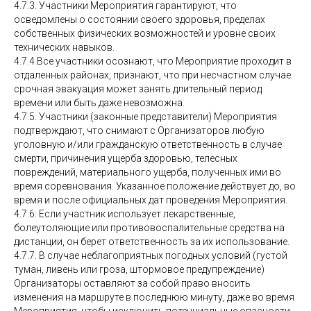
4.7.3. Участники Мероприятия гарантируют, что
осведомлены о состоянии своего здоровья, пределах
собственных физических возможностей и уровне своих
технических навыков.
4.7.4 Все участники осознают, что Мероприятие проходит в
отдаленных районах, признают, что при несчастном случае
срочная эвакуация может занять длительный период
времени или быть даже невозможна.
4.7.5. Участники (законные представители) Мероприятия
подтверждают, что снимают с Организаторов любую
уголовную и/или гражданскую ответственность в случае
смерти, причинения ущерба здоровью, телесных
повреждений, материального ущерба, полученных ими во
время соревнования. Указанное положение действует до, во
время и после официальных дат проведения Мероприятия.
4.7.6. Если участник использует лекарственные,
болеутоляющие или противовоспалительные средства на
дистанции, он берет ответственность за их использование.
4.7.7. В случае неблагоприятных погодных условий (густой
туман, ливень или гроза, штормовое предупреждение)
Организаторы оставляют за собой право вносить
изменения на маршруте в последнюю минуту, даже во время