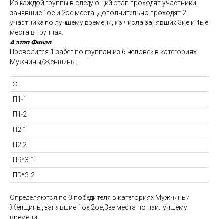
Из каждой группы в следующий этап проходят участники,
занявшие 1ое и 2ое места. Дополнительно проходят 2
участника по лучшему времени, из числа занявших 3ие и 4ые
места в группах.
4 этап Финал
Проводится 1 забег по группам из 6 человек в категориях
Мужчины/Женщины.
Ф
П1-1
П1-2
П2-1
П2-2
ПR*3-1
ПR*3-2
Определяются по 3 победителя в категориях Мужчины/
Женщины, занявшие 1ое,2ое,3ее места по наилучшему
времени.