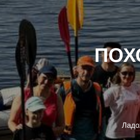
ПОХ
Ладо